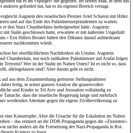
genheit hat es im «Spiegel» nie gegeben. Im selben Maß, in dem das
anderen gefordert hat, hat es im eigenen Bereich versagt.
ergleicht Augstein den israelischen Premier Ariel Scharon mit Hitler.
lieren und auf das Ende des Palästinenserpräsidenten zu warten.
ls er den Sturz Chamberlains herbeigesehnt hätte. Augstein:
 mit Stalin geschlossen hatte, erwartete er mit äußerster Ungeduld
n.» Erst Hitlers Berater hätten den Diktator darauf aufmerksam
 Besserer nachkommen würde.
h schon bei oberflächlichem Nachdenken als Unsinn. Augstein
 auf Chamberlain, nur noch radikalere Palästinenser auf Arafat folgen
n Terrorist? Wer ist der Stalin im Nahen Osten? Ist es nicht so, dass
tellt, alleingelassen sind? Aber darum geht es nicht.
itik auf aus dem Zusammenhang gerissene Stellungnahmen
dabei fertig, in seiner ganzen Analyse die grauenvollen
ndliche und Kinder in Tel Aviv und Jerusalem vollständig zu
ie Tatsache, dass die israelische Regierung lange und mehrfach
mmer werdenden Attentate gegen die eigene Zivilbevölkerung zu
st eine Katastrophe. Aber die Ursache für die Eskalation im Nahen
reiben – das erinnert an die DDR-Propaganda gegen die «Zionisten».
r nichts anders als die Fortsetzung der Nazi-Propaganda in Rot.
 diesem Kontext zu lesen.