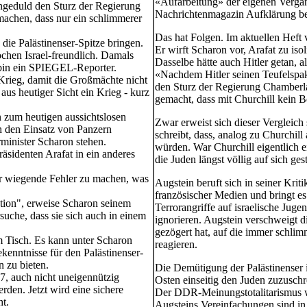
«Aufarbeitung» der eigenen Vergan
 Ungeduld den Sturz der Regierung
Nachrichtenmagazin Aufklärung bei 
achen, dass nur ein schlimmerer
Das hat Folgen. Im aktuellen Heft v
die Palästinenser-Spitze bringen.
Er wirft Scharon vor, Arafat zu iso
chen Israel-freundlich. Damals
Dasselbe hätte auch Hitler getan, a
abin ein SPIEGEL-Reporter.
«Nachdem Hitler seinen Teufelspakt
Krieg, damit die Großmächte nicht
den Sturz der Regierung Chamberlai
us heutiger Sicht ein Krieg - kurz
gemacht, dass mit Churchill kein
n zum heutigen aussichtslosen
Zwar erweist sich dieser Vergleic
h den Einsatz von Panzern
schreibt, dass, analog zu Churchill
rminister Scharon stehen.
würden. War Churchill eigentlich ei
räsidenten Arafat in ein anderes
die Juden längst völlig auf sich ges
r wiegende Fehler zu machen, was
Augstein beruft sich in seiner Kr
französischer Medien und bringt es 
ation", erweise Scharon seinem
Terrorangriffe auf israelische Juge
uche, dass sie sich auch in einem
ignorieren. Augstein verschweigt d
gezögert hat, auf die immer schli
m Tisch. Es kann unter Scharon
reagieren.
kenntnisse für den Palästinenser-
n zu bieten.
Die Demütigung der Palästinenser i
7, auch nicht uneigennützig
Osten einseitig den Juden zuzusch
rden. Jetzt wird eine sichere
Der DDR-Meinungstotalitarismus wa
ht.
Augsteins Vereinfachungen sind in