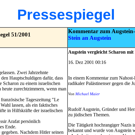
Pressespiegel
Kommentar zum Augstein-A
egel 51/2001
Stein an Augstein
Augstein vergleicht Scharon mit 
16. Dez 2001 00:16
gelassen. Zwei Jahrzehnte
r den Hauptschuldigen dafür, dass
In einem Kommentar zum Nahost-Ko
 Scharon zu einem israelischen
radikaler Palästinenser gegen die J
uch heute zurechtzimmern, wenn man
Von
Michael Maier
e französische Tageszeitung "Le
ahl lassen, als ein faktisches
Rudolf Augstein, Gründer und Hera
te in Hilfskräfte der israelischen
zu jüdischen Themen.
ssir Arafat persönlich
Die Tätigkeit hochrangiger Nazis i
hes Ende.
bekannt und wurde von Augstein we
e gegeben. Nachdem Hitler seinen