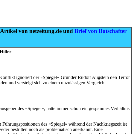
rtikel von netzeitung.de und
Brief von Botschafter
Hitler
.
nflikt ignoriert der «Spiegel»-Gründer Rudolf Augstein den Terror
uden und versteigt sich zu einem unzulässigen Vergleich.
usgeber des «Spiegel», hatte immer schon ein gespanntes Verhältnis
n Führungspositionen des «Spiegel» während der Nachkriegszeit ist
der bestritten noch als problematisch anerkannt. Eine