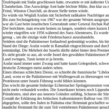
Teufelspakt mit Stalin geschlossen hatte, erwartete er mit äußerster
Chamberlain. Das Auswärtige Amt hatte höchste Mühe, ihm klar zu m
Feind, Winston Churchill, an dessen Stelle treten würde.
So würde ein Wegfall Arafats mit Sicherheit radikalere Nachfolger an 
Bis zum Sechstagekrieg von 1967 war der gesamte Westen ausgespro
war als Gast beim israelischen Generalstab unter General Jizchak R
Der berichtete, man erwarte keinen zu langen, sondern einen kurzen 
wieder eingriffen wie 1956 während des Suez-Abenteuers. Es wurde a
genug -, um die einzige reale Friedenschance auszuhandeln.
Seitdem sind die Palästinenser fortlaufend gedemütigt worden, bis hi
Stand der Dinge: Arafat wurde in Ramallah eingeschlossen und durc
entmündigt. Die Mehrheit der Israelis dürfte dabei hinter dem Premie
Es sieht gerade so aus, als wolle Israel den gewählten Palästinenser-P
Land zwingen, Tunis kennt er ja bereits.
Arafat stand immer unter Zwang und hatte kaum Gelegenheit, schwe
deutsche Zeitungen meist anders sehen.
Einen überaus schlechten Dienst, so schreibt die französische "Libér
Land, wenn er die Palästinenser mit Waffengewalt zu überzeugen vers
Protektorat unter Israels Führung wohl fühlen könnten.
Das wischt die gesamte bisherige Echternacher Springprozession vo
nicht mehr verhandelt werden. Die Amerikaner leisten noch Lippenbe
Präsidenten, sind aber aus inneren Gründen unfähig, Scharon die Stir
Gemäß der Erklärung des britischen Außenministers Balfour von 191
abgegeben, sollte den Juden in Palästina eine Heimstatt geschaffen we
staatliche Heimstatt für die zum Teil vertriebenen Palästinenser gesuc