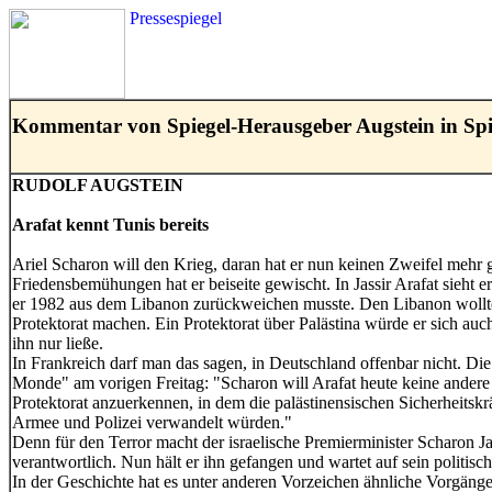
Pressespiegel
Kommentar von Spiegel-Herausgeber Augstein in Spi
RUDOLF AUGSTEIN
Arafat kennt Tunis bereits
A
riel Scharon will den Krieg, daran hat er nun keinen Zweifel mehr 
Friedensbemühungen hat er beiseite gewischt. In Jassir Arafat sieht e
er 1982 aus dem Libanon zurückweichen musste. Den Libanon wollte
Protektorat machen. Ein Protektorat über Palästina würde er sich a
ihn nur ließe.
In Frankreich darf man das sagen, in Deutschland offenbar nicht. Di
Monde" am vorigen Freitag: "Scharon will Arafat heute keine andere W
Protektorat anzuerkennen, in dem die palästinensischen Sicherheitskräf
Armee und Polizei verwandelt würden."
Denn für den Terror macht der israelische Premierminister Scharon Ja
verantwortlich. Nun hält er ihn gefangen und wartet auf sein politisc
In der Geschichte hat es unter anderen Vorzeichen ähnliche Vorgäng