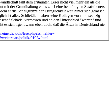
wandtschaft fällt dem erstaunten Leser nicht viel mehr ein als die
t mit der Grundhaltung eines zur Lehre beauftragten Staatsdieners
 dem er die Schallgrenze der Erträglichkeit weit hinter sich gelassen
ich ist alles. Schließlich haben seine Kollegen vor rund sechzig
arische" Schädel vermessen und an den Unterschied "werten" und
ht es sich irgendwann eben doch, daß die Ärzte in Deutschland nie
meine.de/tools/lese.php?ssl_fehler=
weit=/start/politik-01934.html