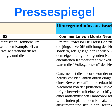
Pressespiegel
Hintergrundinfos aus israe
r 02
Kommentar von Moritz Neuma
e ‘ethnischen Bomben’. Im
Um mit Professor Dr. Horst Löb zu 
isch einen Kampfstoff zu
die jüngste Veröffentlichung des He
erweise erscheint dieses
sondern, wie gesagt, der Februar
prungs, und die
dem eigentlich gut klingenden Nam
chemischen Kampfstoff entwickelt 
waren die "Volksgenossen" des Her
Ganz neu ist die Theorie von der 
bereits vor vier Jahren durch einig
eines Beweises dafür hätte erbrac
Nachricht von der jüdischen "Bio-
möglicherweise mit einer einschlä
einer antisemitischen Hardcore-H
wird: Juden planten den Einsatz d
auszurotten und sich in den Besitz