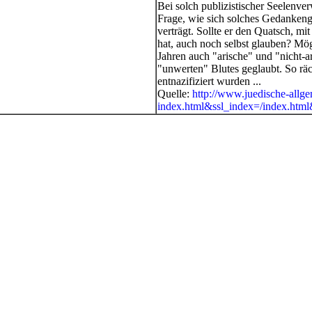
Bei solch publizistischer Seelenver
Frage, wie sich solches Gedankengu
verträgt. Sollte er den Quatsch, mit
hat, auch noch selbst glauben? Mögl
Jahren auch "arische" und "nicht-
"unwerten" Blutes geglaubt. So räc
entnazifiziert wurden ...
Quelle:
http://www.juedische-allge
index.html&ssl_index=/index.html&