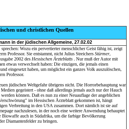
lischen und christlichen Quellen
nn in der jüdischen Allgemeine, 27.02.02
sprechen: Wozu ein pervertierter menschlicher Geist fähig ist, zeigt
rrn Professor. Sie entstammt, nicht Julius Streichers
Stürmer
,
-Ausgabe 2002 des
Hessischen Ärzteblatts
. Nur muß der Autor mit
en etwas verwechselt haben: Die einzigen, die jemals einen
und eingesetzt haben, um möglichst ein ganzes Volk auszulöschen,
rn Professor.
neuen jüdischen Weltgefahr übrigens nicht. Die Horrorbehauptung war
e Medien gegeistert - ohne daß allerdings jemals auch nur der Hauch
ht werden können. Daß es nun zu einer Neuauflage der angeblichen
Verschwörung" im Hessischen Ärzteblatt gekommen ist, hängt
gigen Verbreitung in den USA zusammen. Dort nämlich ist sie auf
omepage nachzulesen, in der noch eine weitere Anwendung behauptet
er Biowaffe auch in Südafrika, um die farbige Bevölkerung
 der Diamantenfelder zu bringen.