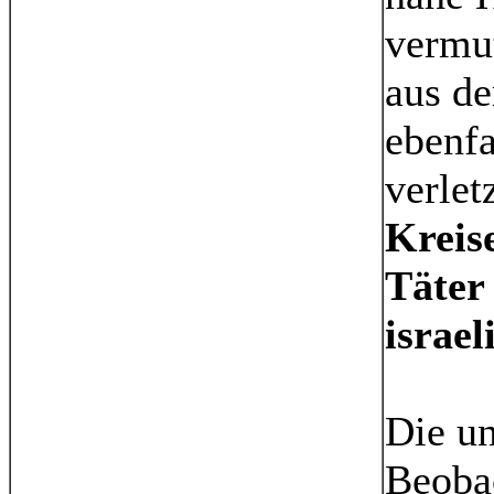
vermut
aus de
ebenfa
verlet
Kreis
Täter
israel
Die un
Beobac