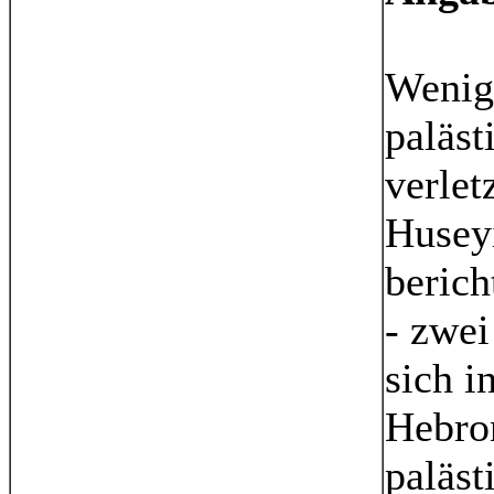
Wenig 
paläst
verlet
Huseyi
berich
- zwei
sich 
Hebro
paläst