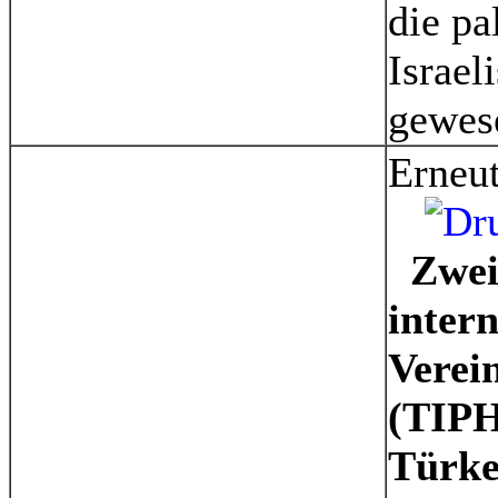
die pa
Israel
gewes
Erneut
Zwei 
inter
Verei
(TIPH
Türke