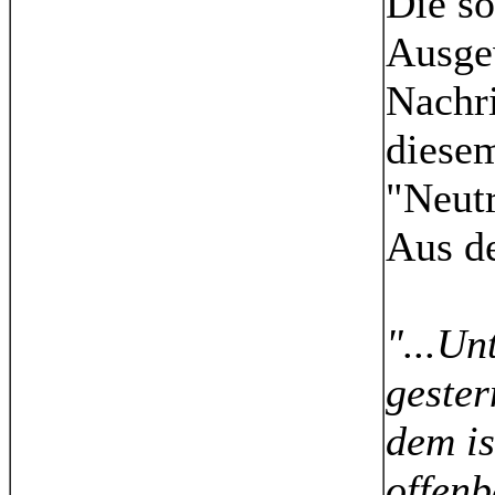
Die so
Ausge
Nachri
diese
"Neutr
Aus d
"...U
geste
dem is
offenb