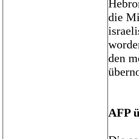
Hebron
die Mi
israel
worde
den m
übern
AFP ü