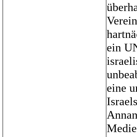
überha
Verein
hartnä
ein U
israel
unbeab
eine u
Israel
Annan 
Medie