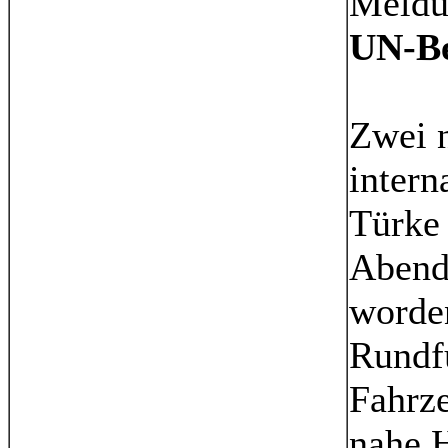
Meldu
UN-Be
Zwei n
intern
Türke 
Abend
worden
Rundfu
Fahrz
nahe H