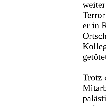
weiter
Terror
er in 
Ortsch
Kolle
getöte
Trotz
Mitarb
paläst