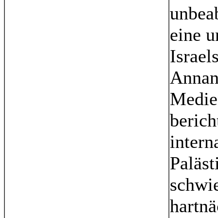
unbeab
eine u
Israel
Annan 
Medie
berich
intern
Paläst
schwi
hartn