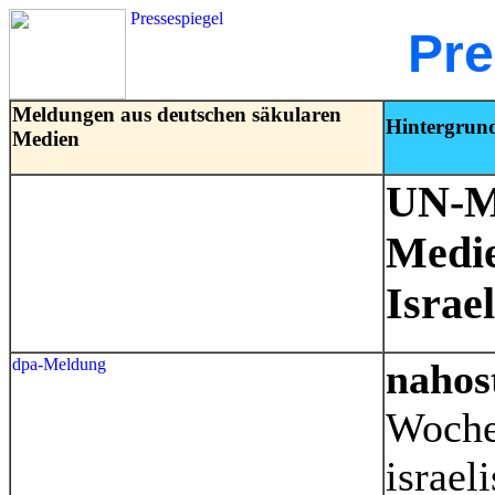
Pressespiegel
Pre
Meldungen aus deutschen säkularen
Hintergrundi
Medien
UN-Mi
Medie
Israel
dpa-Meldung
nahos
Woche
israel