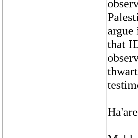
observ
Palest
argue 
that I
observ
thwart
testim
Ha'are