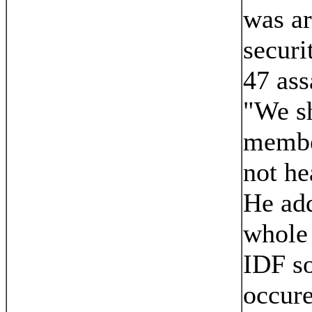
was ar
securi
47 assa
"We sh
member
not he
He ad
whole 
IDF so
occure