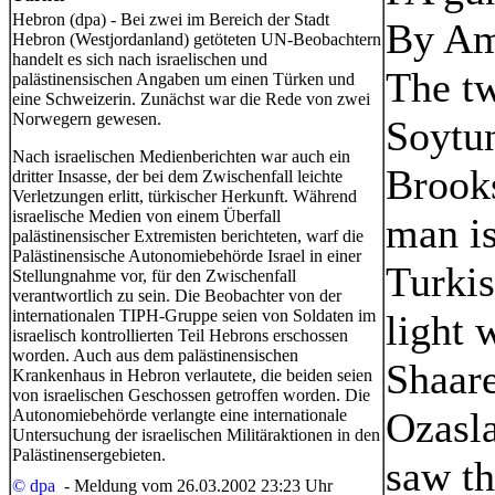
Hebron (dpa) - Bei zwei im Bereich der Stadt
By Am
Hebron (Westjordanland) getöteten UN-Beobachtern
handelt es sich nach israelischen und
The t
palästinensischen Angaben um einen Türken und
eine Schweizerin. Zunächst war die Rede von zwei
Norwegern gewesen.
Soytun
Nach israelischen Medienberichten war auch ein
Brooks
dritter Insasse, der bei dem Zwischenfall leichte
Verletzungen erlitt, türkischer Herkunft. Während
israelische Medien von einem Überfall
man is
palästinensischer Extremisten berichteten, warf die
Palästinensische Autonomiebehörde Israel in einer
Turkis
Stellungnahme vor, für den Zwischenfall
verantwortlich zu sein. Die Beobachter von der
internationalen TIPH-Gruppe seien von Soldaten im
light 
israelisch kontrollierten Teil Hebrons erschossen
worden. Auch aus dem palästinensischen
Shaare
Krankenhaus in Hebron verlautete, die beiden seien
von israelischen Geschossen getroffen worden. Die
Ozasla
Autonomiebehörde verlangte eine internationale
Untersuchung der israelischen Militäraktionen in den
Palästinensergebieten.
saw th
© dpa
- Meldung vom 26.03.2002 23:23 Uhr