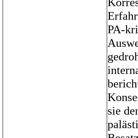
Korre
Erfahr
PA-kri
Auswe
gedroh
intern
berich
Konse
sie de
paläst
Besatz