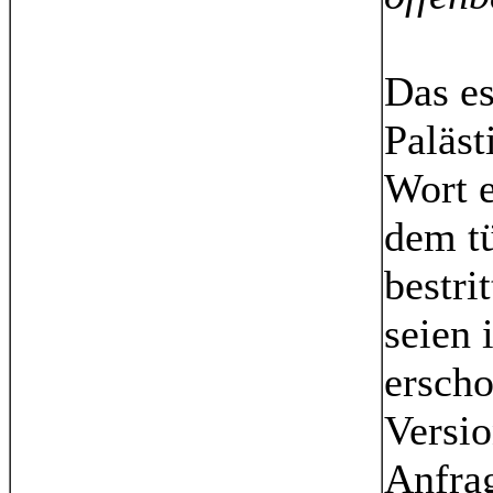
Das es
Paläst
Wort e
dem t
bestri
seien 
erscho
Versio
Anfra