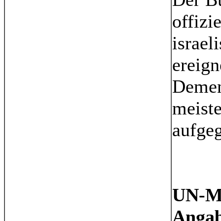
offizie
israel
ereign
Demen
meist
aufgeg
UN-Mit
Anga