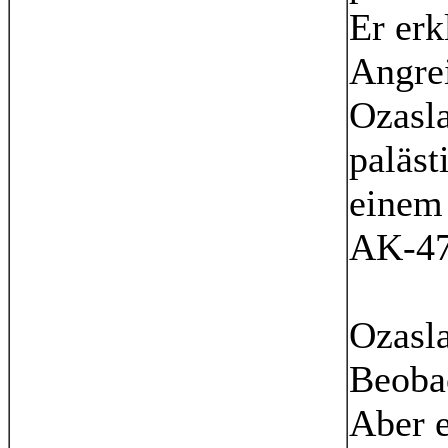
Er erk
Angrei
Ozasla
paläst
einem
AK-47
Ozasla
Beobac
Aber e