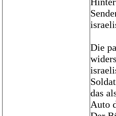
Hinter
Sender
israel
Die p
wider
israel
Soldat
das a
Auto d
Der Bü