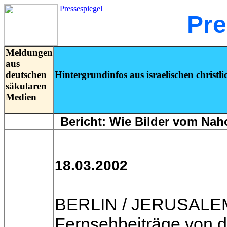
Pressespiegel
Pre
Meldungen
aus
deutschen
Hintergrundinfos aus israelischen christli
säkularen
Medien
Bericht: Wie Bilder vom Naho
18.03.2002
BERLIN / JERUSALEM (
Fernsehbeiträge von d