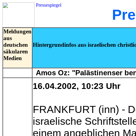
Pressespiegel
Pre
Meldungen
aus
deutschen
Hintergrundinfos aus israelischen christli
säkularen
Medien
Amos Oz: "Palästinenser ben
16.04.2002, 10:23 Uhr
FRANKFURT (inn) - Der
israelische Schriftstel
einem angeblichen Mas