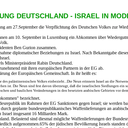
HUNG DEUTSCHLAND - ISRAEL IN MOD
ung am 27.September die Verpflichtung des Deutschen Volkes zur Wie
ichnen am 10. September in Luxemburg ein Abkommen über Wiedergut
Volk.
äsidenten Ben Gurion zusammen.
hme diplomatischer Beziehungen zu Israel. Nach Bekanntgabe dieser E
srael.
ls Ministerpräsident Rabin Deutschland.
unehmend mit ihren europäischen Partnern in der EG ab.
ung der Europäischen Gemeinschaft. In ihr heißt es:
te des palästinensischen Volkes einbezieht...Die Neun erinnern Israel an die Notwe
chehen ist. Die Neun sind fest davon überzeugt, daß die israelischen Siedlungen ein
chen und baulichen Veränderungen in den besetzten arabischen Gebieten vor dem i
Abkommen" bezeichnet.
srepublik im Rahmen der EG Sanktionen gegen Israel; sie werden ba
 durch geplante bundesrepublikanisches Waffenlieferungen an arabisc
n Israel insgesamt 16 Milliarden Mark.
land. Belastend sind diesmal mögliche Waffenlieferungen der Bundesr
edlich aufgenommen.65% der jüdischen Bevölkerung Israels standen de