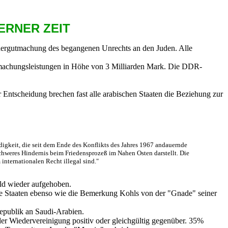
ERNER ZEIT
dergutmachung des begangenen Unrechts an den Juden. Alle
machungsleistungen in Höhe von 3 Milliarden Mark. Die DDR-
ntscheidung brechen fast alle arabischen Staaten die Beziehung zur
ndigkeit, die seit dem Ende des Konflikts des Jahres 1967 andauernde
 schweres Hindernis beim Friedensprozeß im Nahen Osten darstellt. Die
nternationalen Recht illegal sind."
ld wieder aufgehoben.
he Staaten ebenso wie die Bemerkung Kohls von der "Gnade" seiner
epublik an Saudi-Arabien.
r Wiedervereinigung positiv oder gleichgültig gegenüber. 35%