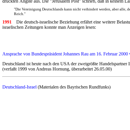
drückten Ängste aus. Die "Jerusalem Post" schrieb, daß in keinem Lan
"Die Vereinigung Deutschlands kann nicht verhindert werden, aber alle, de
Reich."
1991
Die deutsch-israelische Beziehung erfährt eine weitere Belast
israelischen Zeitungen konnte man Anzeigen lesen:
Ansprache von Bundespräsident Johannes Rau am 16. Februar 2000 v
Deutschland ist heute nach den USA der zweigrößte Handelspartner 
(verfaßt 1999 von Andreas Hornung, überarbeitet 26.05.00)
Deutschland-Israel
(Materialen des Bayrischen Rundfunks)