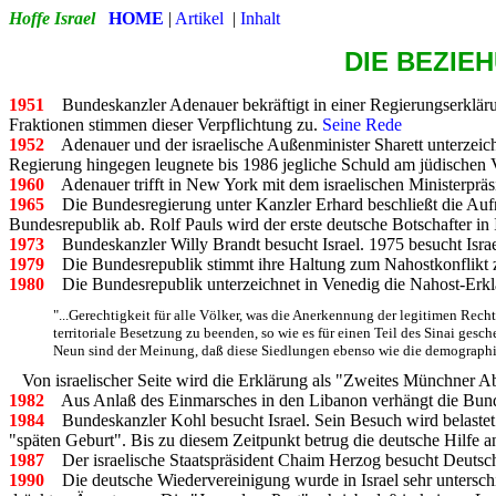
Hoffe Israel
HOME
|
Artikel
|
Inhalt
DIE BEZIE
1951
Bundeskanzler Adenauer bekräftigt in einer Regierungserklär
Fraktionen stimmen dieser Verpflichtung zu.
Seine Rede
1952
Adenauer und der israelische Außenminister Sharett unterze
Regierung hingegen leugnete bis 1986 jegliche Schuld am jüdischen 
1960
Adenauer trifft in New York mit dem israelischen Ministerpr
1965
Die Bundesregierung unter Kanzler Erhard beschließt die Aufna
Bundesrepublik ab. Rolf Pauls wird der erste deutsche Botschafter in I
1973
Bundeskanzler Willy Brandt besucht Israel. 1975 besucht Israe
1979
Die Bundesrepublik stimmt ihre Haltung zum Nahostkonflikt z
1980
Die Bundesrepublik unterzeichnet in Venedig die Nahost-Erklär
"...Gerechtigkeit für alle Völker, was die Anerkennung der legitimen Rech
territoriale Besetzung zu beenden, so wie es für einen Teil des Sinai ges
Neun sind der Meinung, daß diese Siedlungen ebenso wie die demographis
Von israelischer Seite wird die Erklärung als "Zweites Münchner 
1982
Aus Anlaß des Einmarsches in den Libanon verhängt die Bunde
1984
Bundeskanzler Kohl besucht Israel. Sein Besuch wird belastet
"späten Geburt". Bis zu diesem Zeitpunkt betrug die deutsche Hilfe a
1987
Der israelische Staatspräsident Chaim Herzog besucht Deutsch
1990
Die deutsche Wiedervereinigung wurde in Israel sehr unterschi