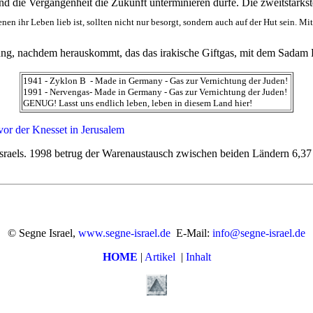
d die Vergangenheit die Zukunft unterminieren dürfe. Die zweitstärkste
nen ihr Leben lieb ist, sollten nicht nur besorgt, sondern auch auf der Hut sein. M
ung, nachdem herauskommt, das das irakische Giftgas, mit dem Sadam H
1941 - Zyklon B - Made in Germany - Gas zur Vernichtung der Juden!
1991 - Nervengas- Made in Germany - Gas zur Vernichtung der Juden!
GENUG! Lasst uns endlich leben, leben in diesem Land hier!
or der Knesset in Jerusalem
Israels. 1998 betrug der Warenaustausch zwischen beiden Ländern 6,3
© Segne Israel,
www.segne-israel.de
E-Mail:
info@segne-israel.de
HOME
|
Artikel
|
Inhalt