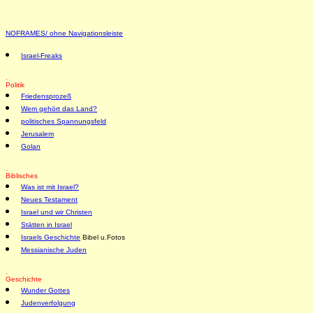
NOFRAMES/ ohne Navigationsleiste
Israel-Freaks
.
Politik
Friedensprozeß
Wem gehört das Land?
politisches Spannungsfeld
Jerusalem
Golan
.
Biblisches
Was ist mit Israel?
Neues Testament
Israel und wir Christen
Stätten in Israel
Israels Geschichte
Bibel u.Fotos
Messianische Juden
.
Geschichte
Wunder Gottes
Judenverfolgung