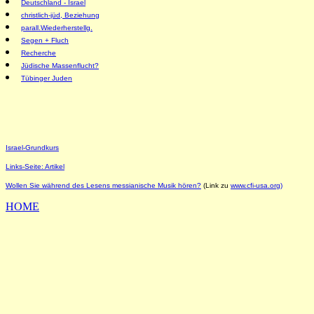
Deutschland - Israel
christlich-jüd, Beziehung
parall.Wiederherstellg.
Segen + Fluch
Recherche
Jüdische Massenflucht?
Tübinger Juden
Israel-Grundkurs
Links-Seite: Artikel
Wollen Sie während des Lesens messianische Musik hören?
(Link zu
www.cfi-usa.org)
HOME