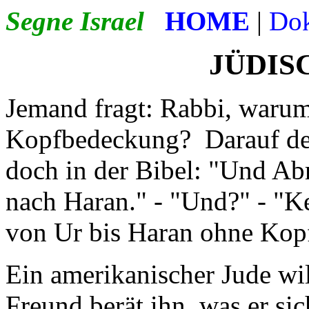
Segne Israel
HOME
|
Do
JÜDIS
Jemand fragt: Rabbi, warum
Kopfbedeckung? Darauf der 
doch in der Bibel: "Und Ab
nach Haran." - "Und?" - "K
von Ur bis Haran ohne Kop
Ein amerikanischer Jude will
Freund berät ihn, was er si