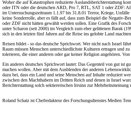
Woher die auf Katastrophen reduzierte Auslandsberichterstattung ko
oder ITN oder die deutschen ARD, Pro 7, RTL, SAT 1 oder ZDF: Alle 
im Untersuchungszeitraum 1.1.97 bis 31.8.01 Terror, Kriege, Unfälle
keine Sonderrolle, aber es fällt auf, dass zum Beispiel die Negativ
oder ZDF nicht hätten gewählt werden sollen. Eine Grafik des Forschu
unter Scharon (seit 2000) im Vergleich zum eher gelittenen Barak (
sich in den letzten fünf Jahren auf die Reise ins gelobte Land machten
Reisen bildet - so das deutsche Sprichwort. Wer nicht nach Israel fähr
Raum müssen Menschen unterschiedlichste Kulturen ertragen und z
tolerieren, die einer anderen oder gar keiner Religion angehören. V
Ein anderes deutsches Sprichwort lautet: Das Gegenteil von gut ist gut
machen wollen. Aber mit dem Ausblenden der anderen Lebenswirklichke
dazu bei, dass ein Land und seine Menschen auf Inhalte reduziert we
zwischen den Machthabern im Dritten Reich und denen in Israel wurde 
Berichterstattung solch sektiererischen Irrsinn zur Mehrheitsmeinung
Roland Schatz ist Chefredakteur des Forschungsdienstes Medien Ten