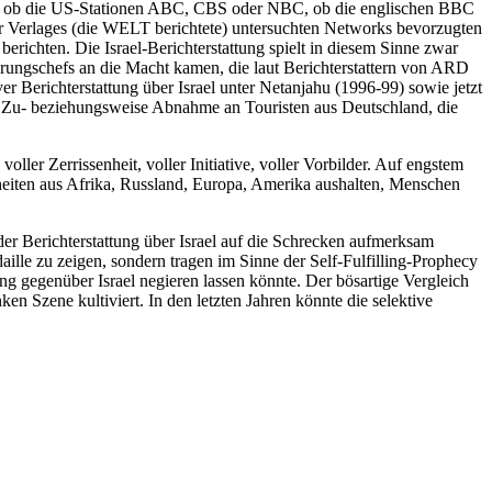
 Egal ob die US-Stationen ABC, CBS oder NBC, ob die englischen BBC
er Verlages (die WELT berichtete) untersuchten Networks bevorzugten
richten. Die Israel-Berichterstattung spielt in diesem Sinne zwar
erungschefs an die Macht kamen, die laut Berichterstattern von ARD
r Berichterstattung über Israel unter Netanjahu (1996-99) sowie jetzt
e Zu- beziehungsweise Abnahme an Touristen aus Deutschland, die
ller Zerrissenheit, voller Initiative, voller Vorbilder. Auf engstem
ten aus Afrika, Russland, Europa, Amerika aushalten, Menschen
n der Berichterstattung über Israel auf die Schrecken aufmerksam
ille zu zeigen, sondern tragen im Sinne der Self-Fulfilling-Prophecy
g gegenüber Israel negieren lassen könnte. Der bösartige Vergleich
n Szene kultiviert. In den letzten Jahren könnte die selektive