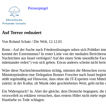
Pressespiegel
Auf Terror reduziert
Von Roland Schatz / Die Welt, 12.12.01
Bonn - Auf der Suche nach Friedenslösungen sehen sich Politiker imm
kommt der Extremismus? In erster Linie von der medialen Berichter
Nachrichten aus Israel verfolgen? Auf der einen Seite unendliche Fac
miteinander reden") von sich geben. Etwas anderes scheint nicht beri
Wäre diese Nachrichtenselektion richtig, müssten die Menschen zwisc
Ministerpräsident eine Delegation Bonner Forscher nach Israel beglei
stößt regelmäßig auf Hinweise, dass ohne die IT-Experten vom Mittel
zuletzt: in der Kultur, ob Musik oder geschriebenes Wort, geht nicht
Ein Widerspruch? Ja. Aber der gleiche, dem Deutsche begegnen, die i
verzweifelt zu erklären versuchen, dass erstens Hitler nicht mehr re
Hautfarbe zu Tode schlagen.