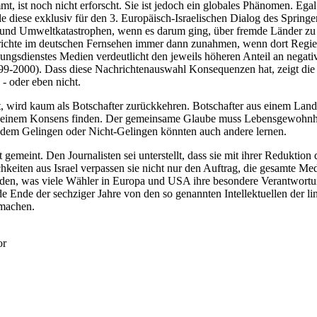
mmt, ist noch nicht erforscht. Sie ist jedoch ein globales Phänomen.
diese exklusiv für den 3. Europäisch-Israelischen Dialog des Spring
 und Umweltkatastrophen, wenn es darum ging, über fremde Länder zu be
-Berichte im deutschen Fernsehen immer dann zunahmen, wenn dort Regi
ngsdienstes Medien verdeutlicht den jeweils höheren Anteil an negative
1999-2000). Dass diese Nachrichtenauswahl Konsequenzen hat, zeigt di
 - oder eben nicht.
t, wird kaum als Botschafter zurückkehren. Botschafter aus einem Land vo
u einem Konsens finden. Der gemeinsame Glaube muss Lebensgewohnhei
on dem Gelingen oder Nicht-Gelingen könnten auch andere lernen.
 gemeint. Den Journalisten sei unterstellt, dass sie mit ihrer Reduktio
iten aus Israel verpassen sie nicht nur den Auftrag, die gesamte Meda
rden, was viele Wähler in Europa und USA ihre besondere Verantwortun
Ende der sechziger Jahre von den so genannten Intellektuellen der linke
 machen.
or