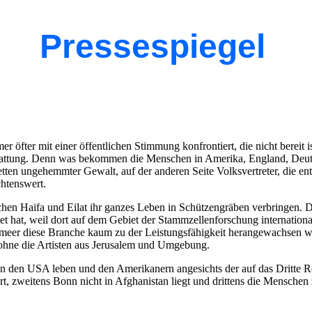
Pressespiegel
er öfter mit einer öffentlichen Stimmung konfrontiert, die nicht bere
stattung. Denn was bekommen die Menschen in Amerika, England, Deut
etten ungehemmter Gewalt, auf der anderen Seite Volksvertreter, die en
chtenswert.
hen Haifa und Eilat ihr ganzes Leben in Schützengräben verbringen. D
tet hat, weil dort auf dem Gebiet der Stammzellenforschung internationa
meer diese Branche kaum zu der Leistungsfähigkeit herangewachsen wär
s ohne die Artisten aus Jerusalem und Umgebung.
n den USA leben und den Amerikanern angesichts der auf das Dritte Re
giert, zweitens Bonn nicht in Afghanistan liegt und drittens die Mensc