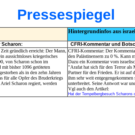
Pressespiegel
Hintergrundinfos aus israe
r Scharon:
CFRI-Kommentar und Botsch
r Zeit gründlich erreicht: Der Mann,
CFRI-Kommentar: Der Kommentar g
in aussichtsloses kriegerisches
den Palästinensern zu 0 %. Kann 
000, von Scharon schon im
Dazu ein Kommentar vom israelisch
mit bisher 1096 getöteten
"Arafat hat sich für den Terror als
estorben als in den zehn Jahren
Partner für den Frieden. Er ist au
s für alle Opfer des Bruderkriegs
ihm sehr weit entgegengekommen s
Ariel Scharon regiert, werden
unterbreitet. Seine Antwort war und
Vgl auch den Artikel:
Hat der Tempelbergbesuch Scharons di