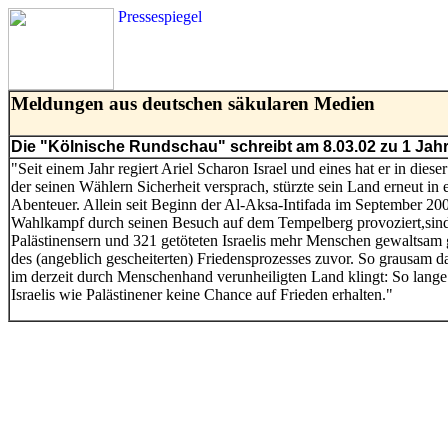
Pressespiegel
Meldungen aus deutschen säkularen Medien
Die "Kölnische Rundschau" schreibt am 8.03.02 zu 1 Jah
"Seit einem Jahr regiert Ariel Scharon Israel und eines hat er in diese
der seinen Wählern Sicherheit versprach, stürzte sein Land erneut in e
Abenteuer. Allein seit Beginn der Al-Aksa-Intifada im September 2
Wahlkampf durch seinen Besuch auf dem Tempelberg provoziert,sind 
Palästinensern und 321 getöteten Israelis mehr Menschen gewaltsam g
des (angeblich gescheiterten) Friedensprozesses zuvor. So grausam da
im derzeit durch Menschenhand verunheiligten Land klingt: So lange 
Israelis wie Palästinener keine Chance auf Frieden erhalten."