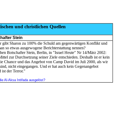
lischen und christlichen Quellen
after Stein
ibt Sharon zu 100% die Schuld am gegenwärtigen Konflikt und
man so etwas ausgewogene Berichterstattung nennen?
en Botschafter Stein, Berlin, in "Israel Heute" Nr 14/März 2002:
 Mittel zur Durchsetzung seiner Ziele entschieden. Deshalb ist er kein
f die Chance und das Angebot von Camp David im Juli 2000, als wir
ind, nicht eingegangen. Und er hat auch kein Gegenangebot
 ist der Terror."
e Al-Aksa Intifada ausgelöst?