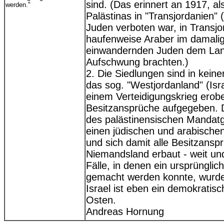
sind. (Das erinnert an 1917, a
werden."
Palästinas in "Transjordanien" 
Juden verboten war, in Transjo
haufenweise Araber im damalige
einwandernden Juden dem Land
Aufschwung brachten.)
2. Die Siedlungen sind in keine
das sog. "Westjordanland" (Isr
einem Verteidigungskrieg erobe
Besitzansprüche aufgegeben. 
des palästinensischen Mandatge
einen jüdischen und arabische
und sich damit alle Besitzanspr
Niemandsland erbaut - weit und
Fälle, in denen ein ursprüngli
gemacht werden konnte, wurde
Israel ist eben ein demokratis
Osten.
Andreas Hornung