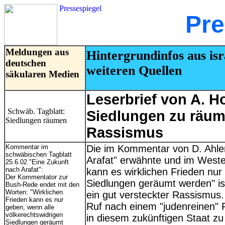
Pressespiegel
Pre
Meldungen aus
Hintergrundinfos aus isra
deutschen
weiteren Quellen
säkularen Medien
Leserbrief von A. H
Schwäb. Tagblatt:
Siedlungen zu räume
Siedlungen räumen
Rassismus
Kommentar im
Die im Kommentar von D. Ahler
schwäbischen Tagblatt
Arafat" erwähnte und im Westen
25.6.02 "Eine Zukunft
nach Arafat":
kann es wirklichen Frieden nur
Der Kommentator zur
Siedlungen geräumt werden" is
Bush-Rede endet mit den
Worten: "Wirklichen
ein gut versteckter Rassismus. 
Frieden kann es nur
Ruf nach einem "judenreinen" P
geben, wenn alle
völkerechtswidrigen
in diesem zukünftigen Staat zu
Siedlungen geräumt