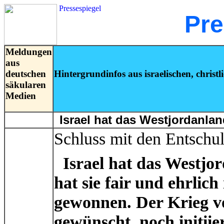
Pressespiegel
Pre
Meldungen
aus
deutschen
Hintergrundinfos aus israelischen, christl
säkularen
Medien
Israel hat das Westjordanlan
Schluss mit den Entschu
Israel hat das Westjor
hat sie fair und ehrlic
gewonnen. Der Krieg v
gewünscht, noch initiier