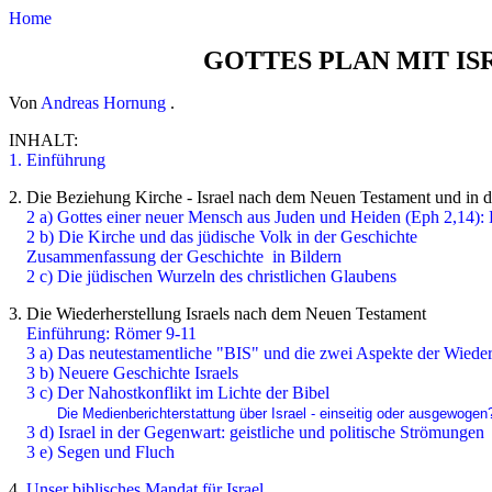
Home
GOTTES PLAN MIT IS
Von
Andreas Hornung
.
INHALT:
1. Einführung
2. Die Beziehung Kirche - Israel nach dem Neuen Testament und in d
2 a) Gottes einer neuer Mensch aus Juden und Heiden (Eph 2,14):
2 b) Die Kirche und das jüdische Volk in der Geschichte
Zusammenfassung der Geschichte in Bildern
2 c) Die jüdischen Wurzeln des christlichen Glaubens
3. Die Wiederherstellung Israels nach dem Neuen Testament
Einführung: Römer 9-11
3 a) Das neutestamentliche "BIS" und die zwei Aspekte der Wieder
3 b) Neuere Geschichte Israels
3 c) Der Nahostkonflikt im Lichte der Bibel
Die Medienberichterstattung über Israel - einseitig oder ausgewogen
3 d) Israel in der Gegenwart: geistliche und politische Strömungen
3 e) Segen und Fluch
4.
Unser biblisches Mandat für Israel