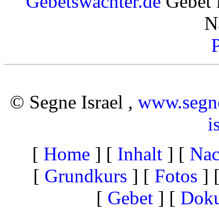
Gebetswächter.de
Gebet 
N
© Segne Israel ,
www.segne
i
[
Home
]
[
Inhalt
]
[
Nac
[
Grundkurs
]
[
Fotos
]
[
Gebet
]
[
Dok