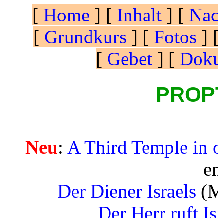
[
Home
]
[
Inhalt
]
[
Nac
[
Grundkurs
]
[
Fotos
]
[
Gebet
]
[
Dok
PROP
Neu
:
A Third Temple in 
e
Der Diener Israels
(M
Der Herr ruft Is